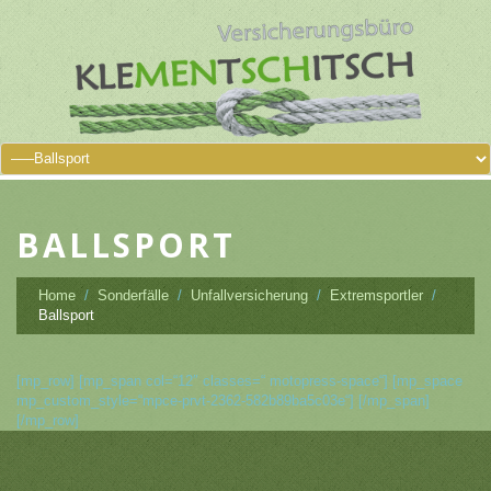
BALLSPORT
Home
Sonderfälle
Unfallversicherung
Extremsportler
Ballsport
[mp_row] [mp_span col=“12″ classes=“ motopress-space“] [mp_space
mp_custom_style=“mpce-prvt-2362-582b89ba5c03e“] [/mp_span]
[/mp_row]