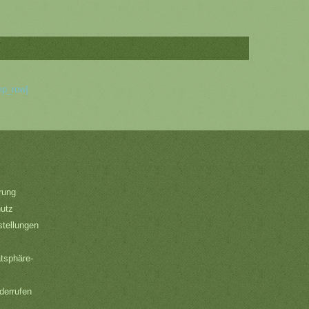
mp_row]
rung
hutz
stellungen
atsphäre-
derrufen