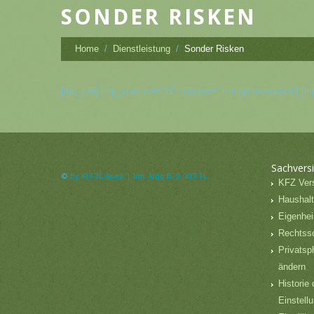
SONDER RISKEN
Home
Dienstleistung
Sonder Risken
[mp_row] [mp_span col=“12″ classes=“ motopress-space“] [
Sachvers
©
by KITTL4web | Inh. Udo B. S. KITTL
KFZ Ver
Haushalt
Eigenhei
Rechtss
Privatsp
ändern
Historie 
Einstell