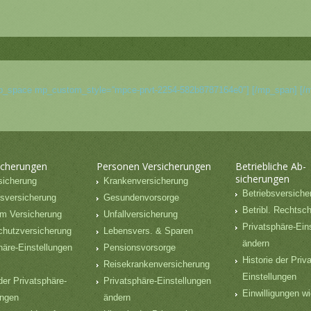
mp_space mp_custom_style=“mpce-prvt-2254-582b8787164e0″] [/mp_span] [/
icherungen
Personen Versicherungen
Betriebliche Ab-
sicherungen
sicherung
Krankenversicherung
Betriebsversiche
sversicherung
Gesundenvorsorge
Betribl. Rechtsc
m Versicherung
Unfallversicherung
Privatsphäre-Ein
chutzversicherung
Lebensvers. & Sparen
ändern
häre-Einstellungen
Pensionsvorsorge
Historie der Priv
Reisekrankenversicherung
Einstellungen
der Privatsphäre-
Privatsphäre-Einstellungen
Einwilligungen wi
ungen
ändern