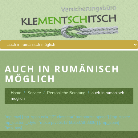
AUCH IN RUMÄNISCH
MÖGLICH
Home
Service
Persönliche Beratung
auch in rumänisch
möglich
[mp_row] [mp_span col=“12″ classes=“ motopress-space“] [mp_space
mp_custom_style=“mpce-prvt-2517-582b87dff8806″] [/mp_span]
[/mp_row]