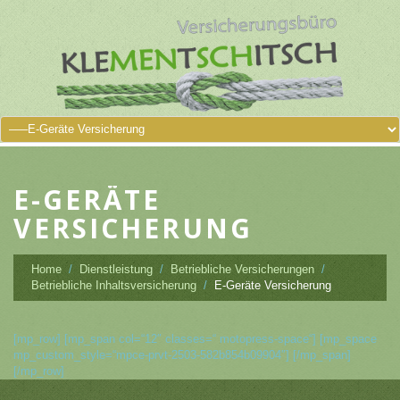
E-GERÄTE
VERSICHERUNG
Home
Dienstleistung
Betriebliche Versicherungen
Betriebliche Inhaltsversicherung
E-Geräte Versicherung
[mp_row] [mp_span col=“12″ classes=“ motopress-space“] [mp_space
mp_custom_style=“mpce-prvt-2503-582b854b09904″] [/mp_span]
[/mp_row]