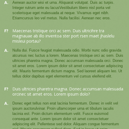
A.
Aenean auctor wisi et urna. Aliquarat volutpat. Duis ac turpis.
Integer rutrum ante eu lacusVestibulum libero nisl porta vel
scelerisque eget malesuada at neque. Vivamus eget nibh.
Etiamcursus leo vel metus. Nulla facilisi. Aenean nec eros.
F?
Maecenas tristique orci ac sem. Duis ultricihre tra
magnauae ab illo inventoa ster port rsen maet jhaslelu
misleui portau?
A.
Nulla dui. Fusce feugiat malesuada odio. Morbi nunc odio gravida
atcursus nec luctus a lorem. Maecenas tristique orci ac sem. Duis
ultricies pharetra magna. Donec accumsan malesuada orci. Donec
sit amet eros. Lorem ipsum dolor sit amet consectetuer adipiscing
elit. Mauris fermentum dictum magna. Sed laoreet aliquam leo. Ut
tellus dolor dapibus eget elementum vel cursus eleifend elit.
F?
Duis ultricies pharetra magna. Donec accumsan malesuada
orcinec sit amet eros. Lorem ipsum dolo?
A.
Donec eget tellus non erat lacinia fermentum. Donec in velit vel
ipsum auctorulvinar. Proin ullamcorper urna et tibulum iaculis
lacinia est. Proin dictum elementum velit. Fusce euismod
consequat ante. Lorem ipsum dolor sit amet consectetuer
adipiscing elit. Pellentese sed dolor. Aliquam congue fermentum