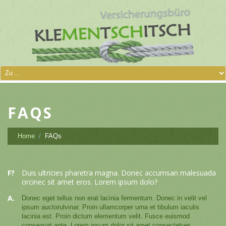
FAQS
Home
FAQs
F?
Duis ultricies pharetra magna. Donec accumsan malesuada
orcinec sit amet eros. Lorem ipsum dolo?
A.
Donec eget tellus non erat lacinia fermentum. Donec in velit vel
ipsum auctorulvinar. Proin ullamcorper urna et tibulum iaculis
lacinia est. Proin dictum elementum velit. Fusce euismod
consequat ante. Lorem ipsum dolor sit amet consectetuer