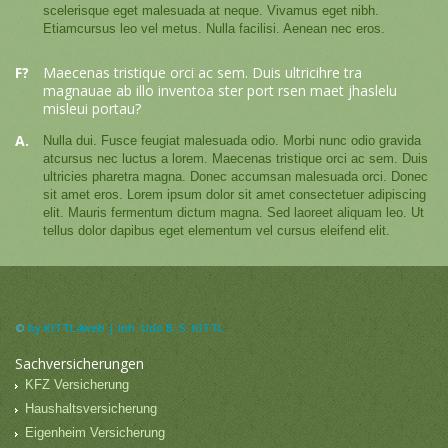
scelerisque eget malesuada at neque. Vivamus eget nibh.
Etiamcursus leo vel metus. Nulla facilisi. Aenean nec eros.
F?
Maecenas tristique orci ac sem. Duis ultricihre tra
magnauae ab illo inventoa ster port rsen maet jhaslelu
misleui portau?
A.
Nulla dui. Fusce feugiat malesuada odio. Morbi nunc odio gravida
atcursus nec luctus a lorem. Maecenas tristique orci ac sem. Duis
ultricies pharetra magna. Donec accumsan malesuada orci. Donec
sit amet eros. Lorem ipsum dolor sit amet consectetuer adipiscing
elit. Mauris fermentum dictum magna. Sed laoreet aliquam leo. Ut
tellus dolor dapibus eget elementum vel cursus eleifend elit.
©
by KITTL4web | Inh. Udo B. S. KITTL
Sachversicherungen
KFZ Versicherung
Haushaltsversicherung
Eigenheim Versicherung