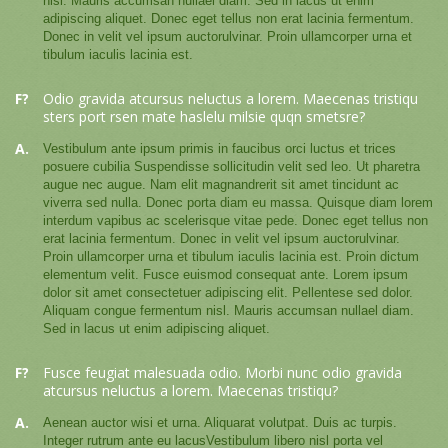
nisl. Mauris accumsan nullael diam. Sed in lacus ut enim
adipiscing aliquet. Donec eget tellus non erat lacinia fermentum.
Donec in velit vel ipsum auctorulvinar. Proin ullamcorper urna et
tibulum iaculis lacinia est.
F?
Odio gravida atcursus neluctus a lorem. Maecenas tristiqu
sters port rsen mate haslelu milsie quqn smetsre?
A.
Vestibulum ante ipsum primis in faucibus orci luctus et trices
posuere cubilia Suspendisse sollicitudin velit sed leo. Ut pharetra
augue nec augue. Nam elit magnandrerit sit amet tincidunt ac
viverra sed nulla. Donec porta diam eu massa. Quisque diam lorem
interdum vapibus ac scelerisque vitae pede. Donec eget tellus non
erat lacinia fermentum. Donec in velit vel ipsum auctorulvinar.
Proin ullamcorper urna et tibulum iaculis lacinia est. Proin dictum
elementum velit. Fusce euismod consequat ante. Lorem ipsum
dolor sit amet consectetuer adipiscing elit. Pellentese sed dolor.
Aliquam congue fermentum nisl. Mauris accumsan nullael diam.
Sed in lacus ut enim adipiscing aliquet.
F?
Fusce feugiat malesuada odio. Morbi nunc odio gravida
atcursus neluctus a lorem. Maecenas tristiqu?
A.
Aenean auctor wisi et urna. Aliquarat volutpat. Duis ac turpis.
Integer rutrum ante eu lacusVestibulum libero nisl porta vel