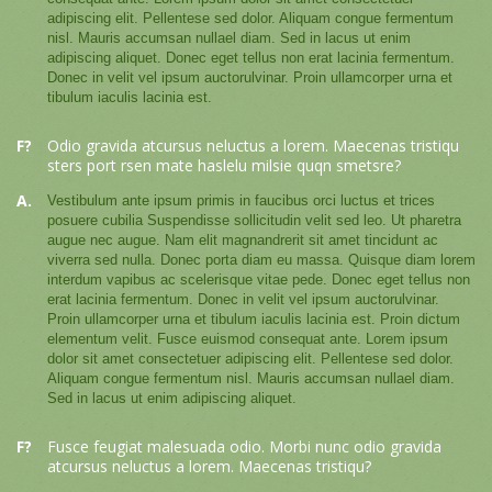
adipiscing elit. Pellentese sed dolor. Aliquam congue fermentum
nisl. Mauris accumsan nullael diam. Sed in lacus ut enim
adipiscing aliquet. Donec eget tellus non erat lacinia fermentum.
Donec in velit vel ipsum auctorulvinar. Proin ullamcorper urna et
tibulum iaculis lacinia est.
F?
Odio gravida atcursus neluctus a lorem. Maecenas tristiqu
sters port rsen mate haslelu milsie quqn smetsre?
A.
Vestibulum ante ipsum primis in faucibus orci luctus et trices
posuere cubilia Suspendisse sollicitudin velit sed leo. Ut pharetra
augue nec augue. Nam elit magnandrerit sit amet tincidunt ac
viverra sed nulla. Donec porta diam eu massa. Quisque diam lorem
interdum vapibus ac scelerisque vitae pede. Donec eget tellus non
erat lacinia fermentum. Donec in velit vel ipsum auctorulvinar.
Proin ullamcorper urna et tibulum iaculis lacinia est. Proin dictum
elementum velit. Fusce euismod consequat ante. Lorem ipsum
dolor sit amet consectetuer adipiscing elit. Pellentese sed dolor.
Aliquam congue fermentum nisl. Mauris accumsan nullael diam.
Sed in lacus ut enim adipiscing aliquet.
F?
Fusce feugiat malesuada odio. Morbi nunc odio gravida
atcursus neluctus a lorem. Maecenas tristiqu?