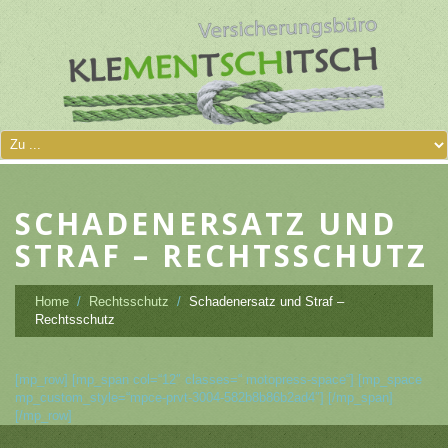
SCHADENERSATZ UND
STRAF – RECHTSSCHUTZ
Home
Rechtsschutz
Schadenersatz und Straf –
Rechtsschutz
[mp_row] [mp_span col=“12″ classes=“ motopress-space“] [mp_space
mp_custom_style=“mpce-prvt-3004-582b8b86b2ad4″] [/mp_span]
[/mp_row]