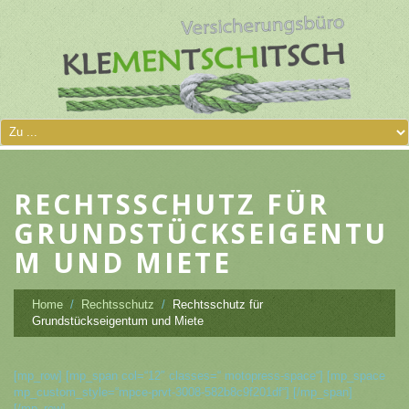
RECHTSSCHUTZ FÜR
GRUNDSTÜCKSEIGENTU
M UND MIETE
Home
Rechtsschutz
Rechtsschutz für
Grundstückseigentum und Miete
[mp_row] [mp_span col=“12″ classes=“ motopress-space“] [mp_space
mp_custom_style=“mpce-prvt-3008-582b8c9f201df“] [/mp_span]
[/mp_row]