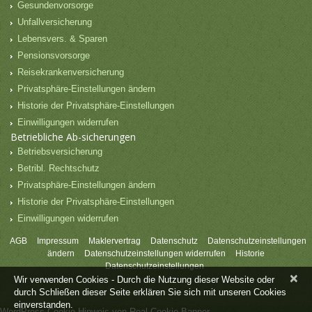
Gesundenvorsorge
Unfallversicherung
Lebensvers. & Sparen
Pensionsvorsorge
Reisekrankenversicherung
Privatsphäre-Einstellungen ändern
Historie der Privatsphäre-Einstellungen
Einwilligungen widerrufen
Betriebliche Ab-sicherungen
Betriebsversicherung
Betribl. Rechtschutz
Privatsphäre-Einstellungen ändern
Historie der Privatsphäre-Einstellungen
Einwilligungen widerrufen
AGB
Impressum
Maklervertrag
Datenschutz
Datenschutzeinstellungen
ändern
Datenschutzeinstellungen widerrufen
Historie
Datenschutzeinstellungen
×
Wir verwenden Cookies - Durch die Nutzung dieser Website oder
durch Schließen dieser Seite erklären Sie sich mit unseren Cookies
einverstanden.
WordPress Cookie Hinweis von Real Cookie Banner